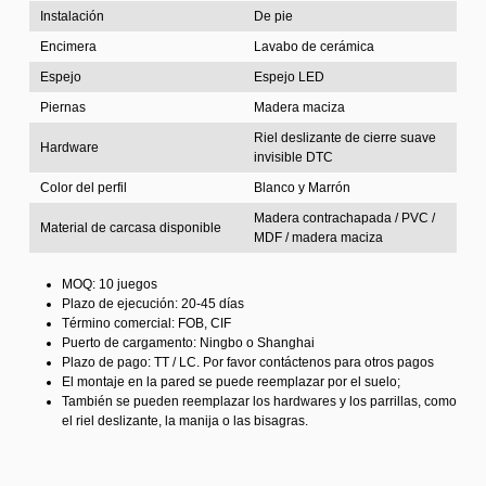
Instalación
De pie
Encimera
Lavabo de cerámica
Espejo
Espejo LED
Piernas
Madera maciza
Riel deslizante de cierre suave
Hardware
invisible DTC
Color del perfil
Blanco y Marrón
Madera contrachapada / PVC /
Material de carcasa disponible
MDF / madera maciza
MOQ: 10 juegos
Plazo de ejecución: 20-45 días
Término comercial: FOB, CIF
Puerto de cargamento: Ningbo o Shanghai
Plazo de pago: TT / LC. Por favor contáctenos para otros pagos
El montaje en la pared se puede reemplazar por el suelo;
También se pueden reemplazar los hardwares y los parrillas, como
el riel deslizante, la manija o las bisagras.