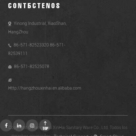
CONTÁCTENOS
Yinong Industrial, XiaoShan,
HangZhou
86-571-82523320 86-571-
82539111
86-571-82525078
Http://hangzhouxinhai.en.alibaba.com
Copyright ©
Hangzhou XinHai Sanitary Ware Co., Ltd. Todos los