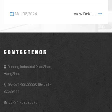
Mar 08,2024
View Details
CONTÁCTENOS
Yinong Industrial, XiaoShan,
HangZhou
86-571-82523320 86-571-
82539111
86-571-82525078