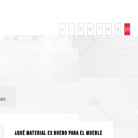
‹‹
‹
5
6
7
8
9
10
nes.
¿Qué material es bueno para el mueble